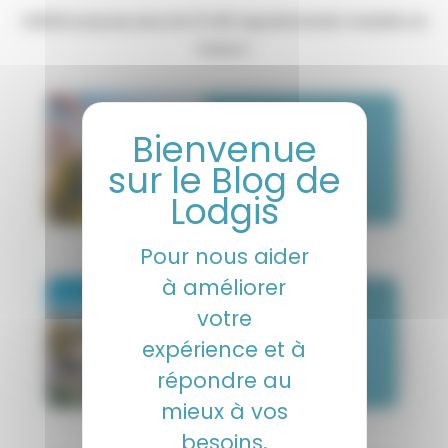
LODGIS propose plus de 10 000 appartements meublés en
France !
Pour nous aider
à améliorer
votre
expérience et à
répondre au
mieux à vos
besoins,