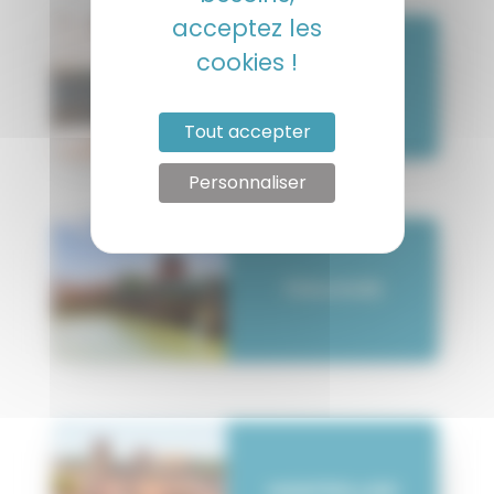
acceptez les
cookies !
Tout accepter
Personnaliser