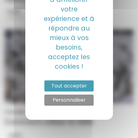
votre
Invite
expérience et à
19/02/2017
répondre au
mieux à vos
besoins,
acceptez les
cookies !
Tout accepter
Personnaliser
Conseils Locataires
Vie Pratique
Comment utiliser le Vélib’
Julien