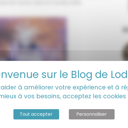
ole de l’amour dans le monde entier.
A
aider à améliorer votre expérience et à 
mieux à vos besoins, acceptez les cookies 
 Paris, Genaro Bardy
Tout accepter
Personnaliser