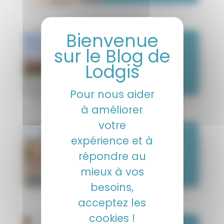
Pour nous aider
à améliorer
votre
expérience et à
répondre au
mieux à vos
besoins,
acceptez les
cookies !