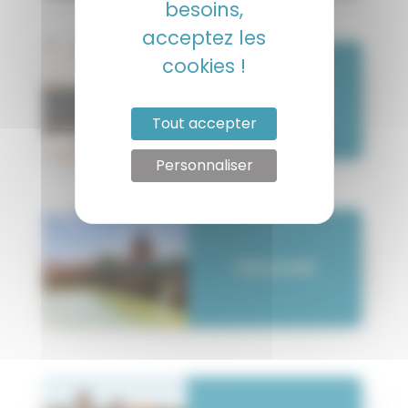
besoins,
acceptez les
cookies !
Tout accepter
Personnaliser