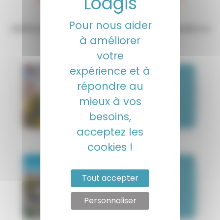
Pour nous aider
LODGIS propose plus de 10 000 appartements meublés en
à améliorer
France !
votre
expérience et à
répondre au
mieux à vos
besoins,
acceptez les
cookies !
Tout accepter
Personnaliser