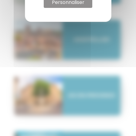
Personnaliser