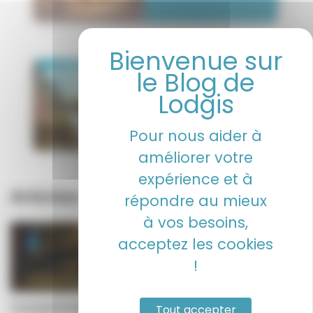
Pour nous aider à
améliorer votre
expérience et à
Articles récents
répondre au mieux
à vos besoins,
acceptez les cookies
!
Consommation d’électricité et de gaz : Quel
Tout accepter