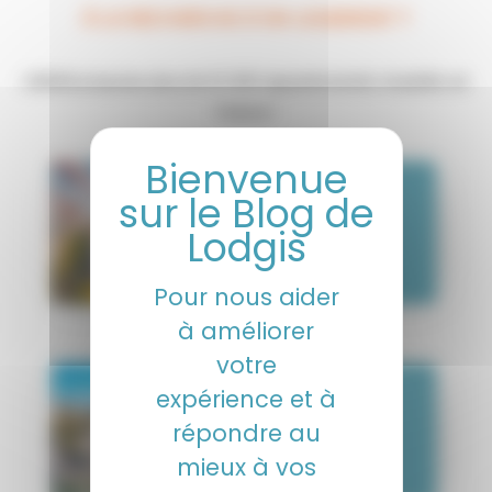
À LA RECHERCHE D'UN LOGEMENT ?
LODGIS propose plus de 10 000 appartements meublés en
France !
Pour nous aider
à améliorer
votre
expérience et à
répondre au
mieux à vos