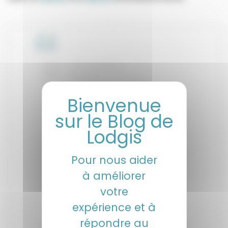
Pour nous aider
à améliorer
Voir cette publication sur Instagram
votre
expérience et à
répondre au